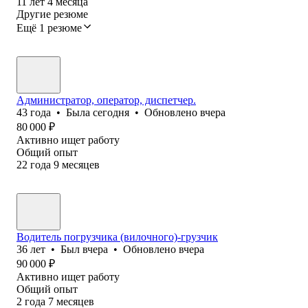
11
лет
4
месяца
Другие резюме
Ещё 1 резюме
Администратор, оператор, диспетчер.
43
года
•
Была
сегодня
•
Обновлено
вчера
80 000
₽
Активно ищет работу
Общий опыт
22
года
9
месяцев
Водитель погрузчика (вилочного)-грузчик
36
лет
•
Был
вчера
•
Обновлено
вчера
90 000
₽
Активно ищет работу
Общий опыт
2
года
7
месяцев