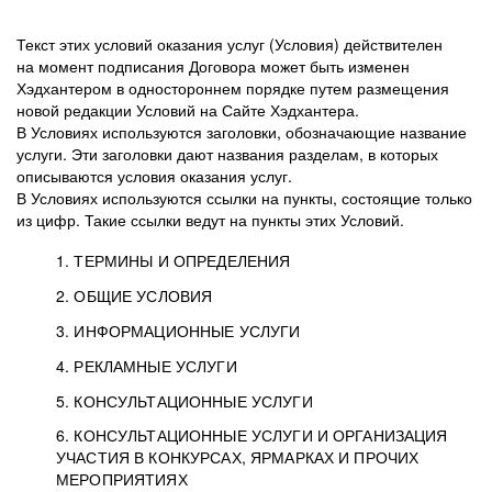
Текст этих условий оказания услуг (Условия) действителен
на момент подписания Договора может быть изменен
Хэдхантером в одностороннем порядке путем размещения
новой редакции Условий на Сайте Хэдхантера.
В Условиях используются заголовки, обозначающие название
услуги. Эти заголовки дают названия разделам, в которых
описываются условия оказания услуг.
В Условиях используются ссылки на пункты, состоящие только
из цифр. Такие ссылки ведут на пункты этих Условий.
1. ТЕРМИНЫ И ОПРЕДЕЛЕНИЯ
2. ОБЩИЕ УСЛОВИЯ
3. ИНФОРМАЦИОННЫЕ УСЛУГИ
1.1. Хэдхантер, или
Хэдхантер, ООО
4. РЕКЛАМНЫЕ УСЛУГИ
HeadHunter, или
«Хэдхантер», ИНН
2.1. Типы и статусы регистрации
5. КОНСУЛЬТАЦИОННЫЕ УСЛУГИ
Исполнитель
7718620740, адрес:
Типы регистрации
3.1. Предоставление доступа к базе данных
2.2. Активация услуг
6. КОНСУЛЬТАЦИОННЫЕ УСЛУГИ И ОРГАНИЗАЦИЯ
125047, г. Москва,
резюме с предложениями Соискателей
Описание и активация
УЧАСТИЯ В КОНКУРСАХ, ЯРМАРКАХ И ПРОЧИХ
2.1.1. Заказчику может быть присвоен один
4.0. Общие условия оказания рекламных услуг
внутригородская
о трудоустройстве с возможностью просмотра
МЕРОПРИЯТИЯХ
из Типов регистраций.
территория
4.0.1. Хэдхантер оказывает Заказчику услугу