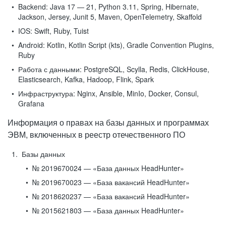
Backend:
Java 17 — 21, Python 3.11, Spring, Hibernate,
Jackson, Jersey, Junit 5, Maven, OpenTelemetry, Skaffold
IOS:
Swift, Ruby, Tuist
Android:
Kotlin, Kotlin Script (kts), Gradle Convention Plugins,
Ruby
Работа с данными:
PostgreSQL, Scylla, Redis, ClickHouse,
Elasticsearch, Kafka, Hadoop, Flink, Spark
Инфраструктура:
Nginx, Ansible, MinIo, Docker, Consul,
Grafana
Информация о правах на базы данных и программах
ЭВМ, включенных в реестр отечественного ПО
Базы данных
№ 2019670024 — «База данных HeadHunter»
№ 2019670023 — «База вакансий HeadHunter»
№ 2018620237 — «База вакансий HeadHunter»
№ 2015621803 — «База данных HeadHunter»