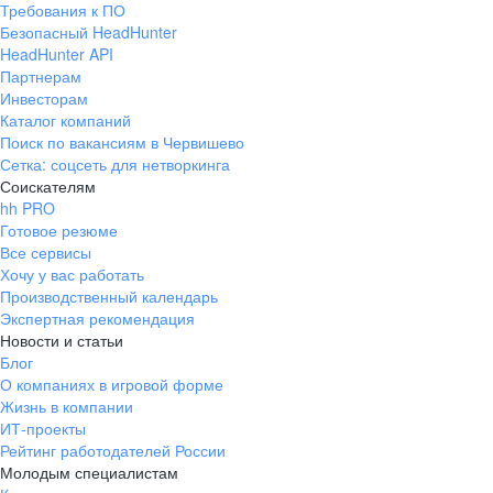
Требования к ПО
pr@ural.hh.ru
Безопасный HeadHunter
HeadHunter API
Краснодар
Партнерам
Инвесторам
ул. Янковского, д. 169, 7 этаж,
Каталог компаний
706 каб.
Поиск по вакансиям в Червишево
+7 861 205-55-57
Сетка: соцсеть для нетворкинга
pr@krd.hh.ru
Соискателям
hh PRO
Готовое резюме
Владивосток
Все сервисы
пер. Ланинский д. 4, офис 3.4
Хочу у вас работать
Производственный календарь
+7 423 202-33-28
Экспертная рекомендация
pr@dv.hh.ru
Новости и статьи
Блог
Новосибирск
О компаниях в игровой форме
Жизнь в компании
ул. Большевистская, д. 35,
ИТ-проекты
помещение 21
Рейтинг работодателей России
+7 383 207-94-64
Молодым специалистам