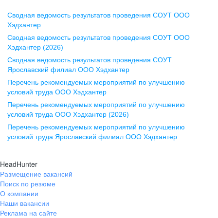
Сводная ведомость результатов проведения СОУТ ООО
Воронеж
Хэдхантер
Сводная ведомость результатов проведения СОУТ ООО
ул. Комиссаржевской, д. 10,
Хэдхантер (2026)
офис 1212
Сводная ведомость результатов проведения СОУТ
+7 473 280-05-05
Ярославский филиал ООО Хэдхантер
pr@vrn.hh.ru
Перечень рекомендуемых мероприятий по улучшению
условий труда ООО Хэдхантер
Казань
Перечень рекомендуемых мероприятий по улучшению
ул. Спартаковская, д. 2А, этаж 3,
условий труда ООО Хэдхантер (2026)
помещение 15
Перечень рекомендуемых мероприятий по улучшению
условий труда Ярославский филиал ООО Хэдхантер
+7 843 212-12-50
pr@kzn.hh.ru
HeadHunter
Размещение вакансий
Екатеринбург
Поиск по резюме
ул. Боевых Дружин, стр. 20,
О компании
5 этаж, офис 505, 521
Наши вакансии
Реклама на сайте
+7 343 226-79-99