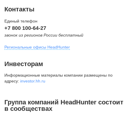
Контакты
Единый телефон
+7 800 100-64-27
звонок из регионов России бесплатный
Региональные офисы HeadHunter
Москва
Инвесторам
внутригородская территория
Информационные материалы компании размещены по
Муниципальный округ Тверской,
адресу:
investor.hh.ru
2-я Брестская ул., д. 48,
помещение 25
+7 495 974-64-27
Группа компаний HeadHunter состоит
+7 495 980-64-27
в сообществах
+7 495 134-92-24
press@hh.ru