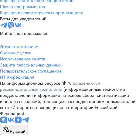
Карьера для молодых специалистов
pr@nsk.hh.ru
Школа программистов
Карьера в некоммерческих организациях
Минск
Боты для уведомлений
пр-т Дзержинского, д. 57,
10 этаж, помещение 45-1
Мобильное приложение
+375 (17)
336-03-02
Этика и комплаенс
pr@rabota.by
Оказание услуг
Использование сайтов
Алматы
Защита персональных данных
Пользовательское соглашение
пр. Абая, д. 151, БЦ Алатау,
ИТ аккредитация
12 этаж, офис 1209
На информационном ресурсе hh.ru
применяются
+7 727 232-13-13
рекомендательные технологии
(информационные технологии
pr@headhunter.com.kz
предоставления информации на основе сбора, систематизации
и анализа сведений, относящихся к предпочтениям пользователей
сети «Интернет», находящихся на территории Российской
Федерации)
Русский