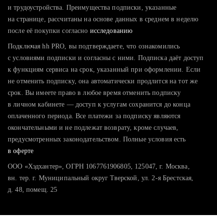
тратите много времени на поиск и вручную поднимаете
и трудоустройства. Преимущества подписки, указанные
резюме
на странице, рассчитаны на основе данных в среднем в неделю
после её покупки согласно
хотите сравнить себя с конкурентами и оценить шансы
исследованию
Подключая hh PRO, вы подтверждаете, что ознакомились
с условиями подписки и согласны с ними. Подписка даёт доступ
к функциям сервиса на срок, указанный при оформлении. Если
не отменить подписку, она автоматически продлится на тот же
срок. Вы имеете право в любое время отменить подписку
в личном кабинете — доступ к услугам сохранится до конца
оплаченного периода. Все платежи за подписку являются
окончательными и не подлежат возврату, кроме случаев,
предусмотренных законодательством. Полные условия есть
в оферте
ООО «Хэдхантер», ОГРН 1067761906805, 125047, г. Москва,
вн. тер. г. Муниципальный округ Тверской, ул. 2-я Брестская,
д. 48, помещ. 25